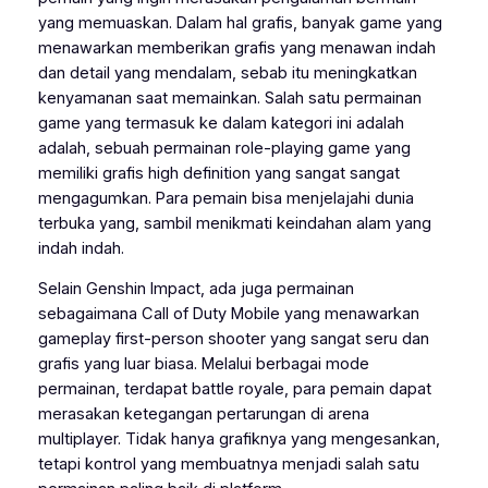
yang memuaskan. Dalam hal grafis, banyak game yang
menawarkan memberikan grafis yang menawan indah
dan detail yang mendalam, sebab itu meningkatkan
kenyamanan saat memainkan. Salah satu permainan
game yang termasuk ke dalam kategori ini adalah
adalah, sebuah permainan role-playing game yang
memiliki grafis high definition yang sangat sangat
mengagumkan. Para pemain bisa menjelajahi dunia
terbuka yang, sambil menikmati keindahan alam yang
indah indah.
Selain Genshin Impact, ada juga permainan
sebagaimana Call of Duty Mobile yang menawarkan
gameplay first-person shooter yang sangat seru dan
grafis yang luar biasa. Melalui berbagai mode
permainan, terdapat battle royale, para pemain dapat
merasakan ketegangan pertarungan di arena
multiplayer. Tidak hanya grafiknya yang mengesankan,
tetapi kontrol yang membuatnya menjadi salah satu