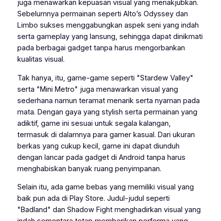
juga menawarkan kepuasan visual yang menakjubkan.
Sebelumnya permainan seperti Alto’s Odyssey dan
Limbo sukses menggabungkan aspek seni yang indah
serta gameplay yang lansung, sehingga dapat dinikmati
pada berbagai gadget tanpa harus mengorbankan
kualitas visual.
Tak hanya, itu, game-game seperti "Stardew Valley"
serta "Mini Metro" juga menawarkan visual yang
sederhana namun teramat menarik serta nyaman pada
mata. Dengan gaya yang stylish serta permainan yang
adiktif, game ini sesuai untuk segala kalangan,
termasuk di dalamnya para gamer kasual. Dari ukuran
berkas yang cukup kecil, game ini dapat diunduh
dengan lancar pada gadget di Android tanpa harus
menghabiskan banyak ruang penyimpanan.
Selain itu, ada game bebas yang memiliki visual yang
baik pun ada di Play Store. Judul-judul seperti
"Badland" dan Shadow Fight menghadirkan visual yang