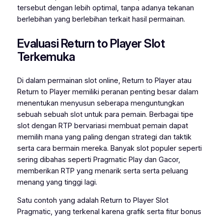
tersebut dengan lebih optimal, tanpa adanya tekanan
berlebihan yang berlebihan terkait hasil permainan.
Evaluasi Return to Player Slot
Terkemuka
Di dalam permainan slot online, Return to Player atau
Return to Player memiliki peranan penting besar dalam
menentukan menyusun seberapa menguntungkan
sebuah sebuah slot untuk para pemain. Berbagai tipe
slot dengan RTP bervariasi membuat pemain dapat
memilih mana yang paling dengan strategi dan taktik
serta cara bermain mereka. Banyak slot populer seperti
sering dibahas seperti Pragmatic Play dan Gacor,
memberikan RTP yang menarik serta serta peluang
menang yang tinggi lagi.
Satu contoh yang adalah Return to Player Slot
Pragmatic, yang terkenal karena grafik serta fitur bonus