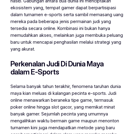
nasib. Gabungan antara dua dunia ini menciptakan
ekosistem yang, tempat gamer dapat berpartisipasi
dalam turnamen e-sports serta sambil memasang uang
mereka pada beberapa jenis permainan judi yang
tersedia secara online. Kombinasi ini bukan hanya
memudahkan akses, melainkan juga membuka peluang
baru untuk mencapai penghasilan melalui strategi yang
yang akurat.
Perkenalan Judi Di Dunia Maya
dalam E-Sports
Selama banyak tahun terakhir, fenomena taruhan dunia
maya kian meluas di kalangan pecinta e-sports. Judi
online menawarkan beraneka tipe game, termasuk
poker online hingga slot gacor, yang memikat minat
banyak gamer. Sejumlah pecinta yang umumnya
mengalihkan waktu bermain game maupun menonton
turnamen kini juga mendapatkan metode yang baru