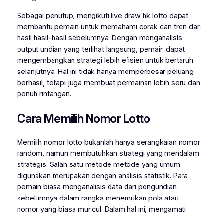
Sebagai penutup, mengikuti live draw hk lotto dapat
membantu pemain untuk memahami corak dan tren dari
hasil hasil-hasil sebelumnya. Dengan menganalisis
output undian yang terlihat langsung, pemain dapat
mengembangkan strategi lebih efisien untuk bertaruh
selanjutnya. Hal ini tidak hanya memperbesar peluang
berhasil, tetapi juga membuat permainan lebih seru dan
penuh rintangan.
Cara Memilih Nomor Lotto
Memilih nomor lotto bukanlah hanya serangkaian nomor
random, namun membutuhkan strategi yang mendalam
strategis. Salah satu metode metode yang umum
digunakan merupakan dengan analisis statistik. Para
pemain biasa menganalisis data dari pengundian
sebelumnya dalam rangka menemukan pola atau
nomor yang biasa muncul. Dalam hal ini, mengamati