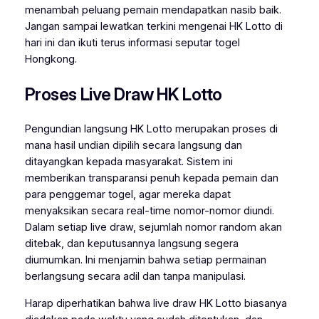
menambah peluang pemain mendapatkan nasib baik.
Jangan sampai lewatkan terkini mengenai HK Lotto di
hari ini dan ikuti terus informasi seputar togel
Hongkong.
Proses Live Draw HK Lotto
Pengundian langsung HK Lotto merupakan proses di
mana hasil undian dipilih secara langsung dan
ditayangkan kepada masyarakat. Sistem ini
memberikan transparansi penuh kepada pemain dan
para penggemar togel, agar mereka dapat
menyaksikan secara real-time nomor-nomor diundi.
Dalam setiap live draw, sejumlah nomor random akan
ditebak, dan keputusannya langsung segera
diumumkan. Ini menjamin bahwa setiap permainan
berlangsung secara adil dan tanpa manipulasi.
Harap diperhatikan bahwa live draw HK Lotto biasanya