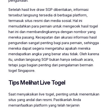
pengundian.
Setelah hasil live draw SGP diberitakan, informasi
tersebut langsung tersedia di berbagai platform,
termasuk situs resmi dan media sosial. Hal ini
memudahkan para pemain untuk mengecek hasil togel
hari ini dan membandingkannya dengan nombor yang
mereka pasang. Kecepatan dan akurasi informasi hasil
pengundian sangat penting bagi para pemain, sehingga
mereka dapat segera mengetahui apakah mereka
mendapatkan angka yang benar atau tidak. Oleh karena
itu, undian langsung SGP bukan hanya sebuah acara,
tetapi juga bagian penting dari pengalaman bermain
togel Singapore.
Tips Melihat Live Togel
Saat menyaksikan live togel, penting untuk menentukan
situs yang andal dan resmi. Pastikanlah Anda
memanfaatkan platform yang telah terjamin