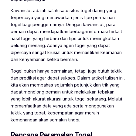
Kawanslot adalah salah satu situs togel daring yang
terpercaya yang menawarkan jenis tipe permainan
togel bagi penggemarnya. Dengan kawanslot, para
pemain dapat mendapatkan berbagai informasi terkait
hasil togel yang terbaru dan tips untuk meningkatkan
peluang menang. Adanya agen togel yang dapat
dipercaya sangat krusial untuk memastikan keamanan
dan kenyamanan ketika bermain.
Togel bukan hanya permainan, tetapi juga butuh taktik
dan prediksi agar dapat sukses. Dalam artikel tulisan ini,
kita akan membahas sejumlah petunjuk dan trik yang
dapat menolong pemain untuk melakukan tebakan
yang lebih akurat akurasi untuk togel sekarang. Melalui
memanfaatkan data yang ada serta menggunakan
taktik yang tepat, kesempatan agar meraih
kemenangan akan semakin tinggi.
Rencana Peramalan Togel