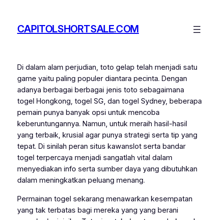
Skip
to
CAPITOLSHORTSALE.COM
content
Di dalam alam perjudian, toto gelap telah menjadi satu
game yaitu paling populer diantara pecinta. Dengan
adanya berbagai berbagai jenis toto sebagaimana
togel Hongkong, togel SG, dan togel Sydney, beberapa
pemain punya banyak opsi untuk mencoba
keberuntungannya. Namun, untuk meraih hasil-hasil
yang terbaik, krusial agar punya strategi serta tip yang
tepat. Di sinilah peran situs kawanslot serta bandar
togel terpercaya menjadi sangatlah vital dalam
menyediakan info serta sumber daya yang dibutuhkan
dalam meningkatkan peluang menang.
Permainan togel sekarang menawarkan kesempatan
yang tak terbatas bagi mereka yang yang berani