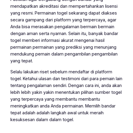
mendapatkan akreditasi dan mempertahankan lisensi
yang resmi. Permainan togel sekarang dapat diakses
secara gampang dari platform yang terpercaya, agar
Anda bisa merasakan pengalaman bermain bermain
dengan aman serta nyaman. Selain itu, banyak bandar
togel memberi informasi akurat mengenai hasil
permainan permainan yang prediksi yang menunjang
mendukung pemain dalam pengambilan pengambilan
yang tepat.
Selalu lakukan riset sebelum mendaftar di platform
togel. Ketahui ulasan dan testimoni dari para pemain lain
tentang pengalaman sendiri. Dengan cara ini, anda akan
lebih lebih yakin yakin menentukan pilihan sumber togel
yang terpercaya yang membantu membantu
meningkatkan anda Anda permainan. Memilih bandar
tepat adalah adalah langkah awal untuk meraih
kesuksesan dalam dalam togel.