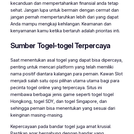
kecanduan dan mempertahankan finansial anda tetap
sehat. Jangan lupa untuk bermain dengan cermat dan
jangan pernah mempertaruhkan lebih dari yang dapat
Anda mampu mengkaji kehilangan. Keamanan dan
kenyamanan kamu ketika bertaruh adalah prioritas inti.
Sumber Togel-togel Terpercaya
Saat menentukan asal togel yang dapat bisa dipercaya,
penting untuk mencari platform yang telah memiliki
nama positif diantara kalangan para pemain. Kawan Slot
menjadi salah satu opsi pilihan utama utama bagi para
pecinta togel online yang terpercaya. Situs ini
membawa berbagai jenis game seperti togel togel
Hongkong, togel SDY, dan togel Singapore, dan
sehingga pemain bisa menentukan yang sesuai dari
keinginan masing-masing.
Kepercayaan pada bandar togel juga amat krusial.
Pastikan agar bergabung dengan bandar yang