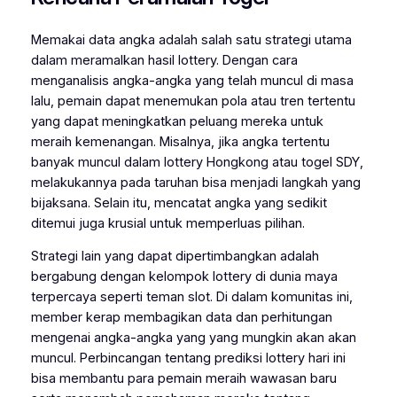
Memakai data angka adalah salah satu strategi utama
dalam meramalkan hasil lottery. Dengan cara
menganalisis angka-angka yang telah muncul di masa
lalu, pemain dapat menemukan pola atau tren tertentu
yang dapat meningkatkan peluang mereka untuk
meraih kemenangan. Misalnya, jika angka tertentu
banyak muncul dalam lottery Hongkong atau togel SDY,
melakukannya pada taruhan bisa menjadi langkah yang
bijaksana. Selain itu, mencatat angka yang sedikit
ditemui juga krusial untuk memperluas pilihan.
Strategi lain yang dapat dipertimbangkan adalah
bergabung dengan kelompok lottery di dunia maya
terpercaya seperti teman slot. Di dalam komunitas ini,
member kerap membagikan data dan perhitungan
mengenai angka-angka yang yang mungkin akan akan
muncul. Perbincangan tentang prediksi lottery hari ini
bisa membantu para pemain meraih wawasan baru