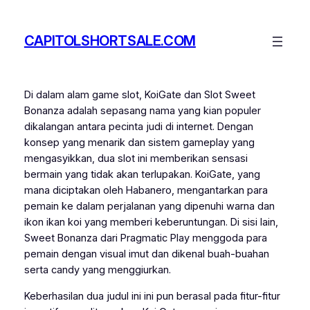
Skip
to
CAPITOLSHORTSALE.COM
content
Di dalam alam game slot, KoiGate dan Slot Sweet
Bonanza adalah sepasang nama yang kian populer
dikalangan antara pecinta judi di internet. Dengan
konsep yang menarik dan sistem gameplay yang
mengasyikkan, dua slot ini memberikan sensasi
bermain yang tidak akan terlupakan. KoiGate, yang
mana diciptakan oleh Habanero, mengantarkan para
pemain ke dalam perjalanan yang dipenuhi warna dan
ikon ikan koi yang memberi keberuntungan. Di sisi lain,
Sweet Bonanza dari Pragmatic Play menggoda para
pemain dengan visual imut dan dikenal buah-buahan
serta candy yang menggiurkan.
Keberhasilan dua judul ini ini pun berasal pada fitur-fitur