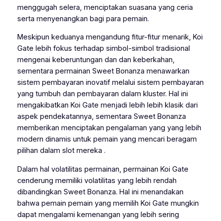
menggugah selera, menciptakan suasana yang ceria
serta menyenangkan bagi para pemain.
Meskipun keduanya mengandung fitur-fitur menarik, Koi
Gate lebih fokus terhadap simbol-simbol tradisional
mengenai keberuntungan dan dan keberkahan,
sementara permainan Sweet Bonanza menawarkan
sistem pembayaran inovatif melalui sistem pembayaran
yang tumbuh dan pembayaran dalam kluster. Hal ini
mengakibatkan Koi Gate menjadi lebih lebih klasik dari
aspek pendekatannya, sementara Sweet Bonanza
memberikan menciptakan pengalaman yang yang lebih
modern dinamis untuk pemain yang mencari beragam
pilihan dalam slot mereka .
Dalam hal volatilitas permainan, permainan Koi Gate
cenderung memiliki volatilitas yang lebih rendah
dibandingkan Sweet Bonanza. Hal ini menandakan
bahwa pemain pemain yang memilih Koi Gate mungkin
dapat mengalami kemenangan yang lebih sering