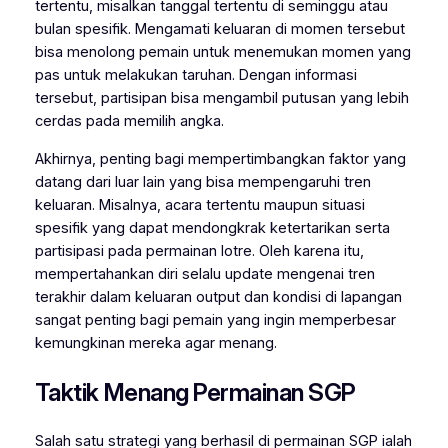
tertentu, misalkan tanggal tertentu di seminggu atau
bulan spesifik. Mengamati keluaran di momen tersebut
bisa menolong pemain untuk menemukan momen yang
pas untuk melakukan taruhan. Dengan informasi
tersebut, partisipan bisa mengambil putusan yang lebih
cerdas pada memilih angka.
Akhirnya, penting bagi mempertimbangkan faktor yang
datang dari luar lain yang bisa mempengaruhi tren
keluaran. Misalnya, acara tertentu maupun situasi
spesifik yang dapat mendongkrak ketertarikan serta
partisipasi pada permainan lotre. Oleh karena itu,
mempertahankan diri selalu update mengenai tren
terakhir dalam keluaran output dan kondisi di lapangan
sangat penting bagi pemain yang ingin memperbesar
kemungkinan mereka agar menang.
Taktik Menang Permainan SGP
Salah satu strategi yang berhasil di permainan SGP ialah