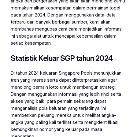
angka dan pergerakan yang akan akan menolong kamu
memaksimalkan kesempatan dalam permainan togel
pada tahun 2024. Dengan menggunakan data-data
terbaru dari banyak berbagai sumber, kami akan
membahas mengupas cara cara menjadikan informasi
ini sebagai alat untuk mencapai keberhasilan dalam
setiap kesempatan.
Statistik Keluar SGP tahun 2024
Di tahun 2024 keluaran Singapore Pools menunjukkan
tren yang interes serta dapat diinterpretasikan agar
menolong pemain lotto untuk membangun strategi.
Dengan menggunakan informasi yang lebih rinci serta
akses yang baik, para pemain sekarang dapat
menganalisis pola keluaran yang terjadinya. Ini
memberikan peluang mereka untuk melihat angka-
angka yang paling kali terlihat serta mengidentifikasi
kemungkinan nomor yang keluar pada masa
mendatang.