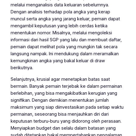
melalui menganalisis data keluaran sebelumnya.
Dengan analisis terhadap pola angka yang kerap
muncul serta angka yang jarang keluar, pemain dapat
mengambil keputusan yang lebih cerdas ketika
menentukan nomor. Misalnya, melalui mengoleksi
informasi dari hasil SGP yang lalu dan membuat daftar,
pemain dapat melihat pola yang mungkin tak secara
langsung nampak. Ini mendukung dalam meramalkan
kemungkinan angka yang bakal keluar di draw
berikutnya.
Selanjutnya, krusial agar menetapkan batas saat
bermain. Banyak pemain terjebak ke dalam permainan
berlebihan, yang bisa mengakibatkan kerugian yang
signifikan. Dengan demikian menentukan jumlah
maksimum yang siap diinvestasikan pada setiap waktu
permainan, seseorang bisa menjauhkan diri dari
keputusan terburu-buru yang didorong oleh perasaan.
Menyiapkan budget dan selalu dalam batasan yang
sudah ditetapkan bakal mempertahankan pengalaman