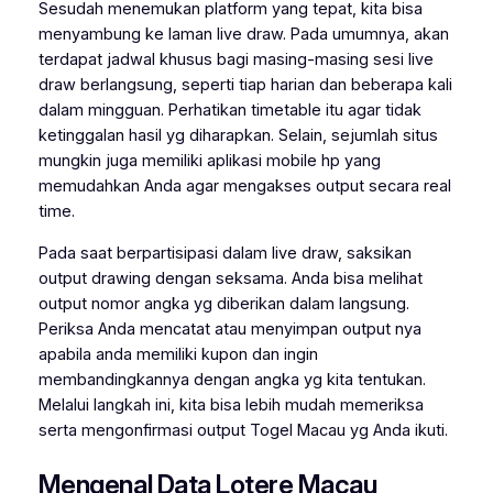
Sesudah menemukan platform yang tepat, kita bisa
menyambung ke laman live draw. Pada umumnya, akan
terdapat jadwal khusus bagi masing-masing sesi live
draw berlangsung, seperti tiap harian dan beberapa kali
dalam mingguan. Perhatikan timetable itu agar tidak
ketinggalan hasil yg diharapkan. Selain, sejumlah situs
mungkin juga memiliki aplikasi mobile hp yang
memudahkan Anda agar mengakses output secara real
time.
Pada saat berpartisipasi dalam live draw, saksikan
output drawing dengan seksama. Anda bisa melihat
output nomor angka yg diberikan dalam langsung.
Periksa Anda mencatat atau menyimpan output nya
apabila anda memiliki kupon dan ingin
membandingkannya dengan angka yg kita tentukan.
Melalui langkah ini, kita bisa lebih mudah memeriksa
serta mengonfirmasi output Togel Macau yg Anda ikuti.
Mengenal Data Lotere Macau