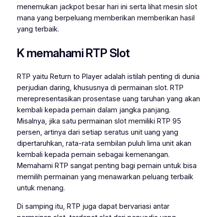
menemukan jackpot besar hari ini serta lihat mesin slot
mana yang berpeluang memberikan memberikan hasil
yang terbaik.
K memahami RTP Slot
RTP yaitu Return to Player adalah istilah penting di dunia
perjudian daring, khususnya di permainan slot. RTP
merepresentasikan prosentase uang taruhan yang akan
kembali kepada pemain dalam jangka panjang.
Misalnya, jika satu permainan slot memiliki RTP 95
persen, artinya dari setiap seratus unit uang yang
dipertaruhkan, rata-rata sembilan puluh lima unit akan
kembali kepada pemain sebagai kemenangan.
Memahami RTP sangat penting bagi pemain untuk bisa
memilih permainan yang menawarkan peluang terbaik
untuk menang.
Di samping itu, RTP juga dapat bervariasi antar