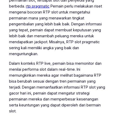
permainan slot, terdapat slot dari penyedia yang
berbeda.
rtp pragmatic
Pemain perlu melakukan riset
mengenai bocoran RTP slot untuk mengetahui
permainan mana yang menawarkan tingkat
pengembalian yang lebih baik baik. Dengan informasi
yang tepat, pemain dapat membuat keputusan yang
lebih baik dan menambah peluang mereka untuk
mendapatkan jackpot. Misalnya, RTP slot pragmatic
sering kali memiliki angka yang baik dan
menguntungkan.
Dalam konteks RTP live, pemain bisa memonitor dan
menilai performa slot dalam real-time. Ini
memungkinkan mereka agar melihat bagaimana RTP
bisa berubah sesuai dengan tren permainan yang
terjadi. Dengan memanfaatkan informasi RTP slot yang
gacor hari ini, pemain dapat mengatur strategi
permainan mereka dan memperbesar kesenangan
serta keuntungan yang dapat diperoleh dari bermain
slot.