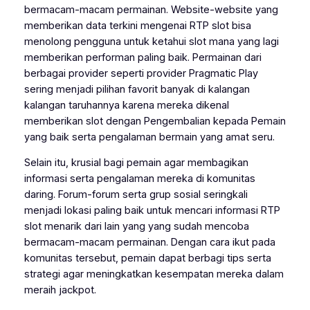
bermacam-macam permainan. Website-website yang
memberikan data terkini mengenai RTP slot bisa
menolong pengguna untuk ketahui slot mana yang lagi
memberikan performan paling baik. Permainan dari
berbagai provider seperti provider Pragmatic Play
sering menjadi pilihan favorit banyak di kalangan
kalangan taruhannya karena mereka dikenal
memberikan slot dengan Pengembalian kepada Pemain
yang baik serta pengalaman bermain yang amat seru.
Selain itu, krusial bagi pemain agar membagikan
informasi serta pengalaman mereka di komunitas
daring. Forum-forum serta grup sosial seringkali
menjadi lokasi paling baik untuk mencari informasi RTP
slot menarik dari lain yang yang sudah mencoba
bermacam-macam permainan. Dengan cara ikut pada
komunitas tersebut, pemain dapat berbagi tips serta
strategi agar meningkatkan kesempatan mereka dalam
meraih jackpot.