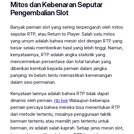
Mitos dan Kebenaran Seputar
Pengembalian Slot
Banyak pemain slot yang sering terpengaruh oleh mitos
seputar RTP, atau Return to Player. Salah satu mitos
yang umum adalah bahwa mesin slot dengan RTP yang
besar selalu memberikan hasil yang lebih tinggi. Namun,
kenyataannya, RTP adalah angka statistik yang
mencerminkan persentase dari total taruhan yang
diberikan kembali kepada pemain dalam jangka
panjang. Ini belum tentu memastikan kemenangan
dalam sesi permainan.
Kenyataan lainnya adalah bahwa RTP tidak dapat
dinamis oleh pemain.
rtp live
Walaupun beberapa
pemain percaya bahwa mereka bisa menentukan RTP
dari metode tertentu, misalnya penggunaan taktik
bermain tertentu atau memilih jam tertentu untuk
bermain, ini adalah salah kaprah. Setiap jenis mesin slot,