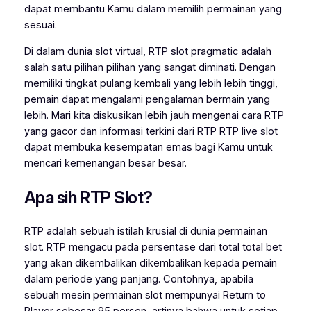
dapat membantu Kamu dalam memilih permainan yang
sesuai.
Di dalam dunia slot virtual, RTP slot pragmatic adalah
salah satu pilihan pilihan yang sangat diminati. Dengan
memiliki tingkat pulang kembali yang lebih lebih tinggi,
pemain dapat mengalami pengalaman bermain yang
lebih. Mari kita diskusikan lebih jauh mengenai cara RTP
yang gacor dan informasi terkini dari RTP RTP live slot
dapat membuka kesempatan emas bagi Kamu untuk
mencari kemenangan besar besar.
Apa sih RTP Slot?
RTP adalah sebuah istilah krusial di dunia permainan
slot. RTP mengacu pada persentase dari total total bet
yang akan dikembalikan dikembalikan kepada pemain
dalam periode yang panjang. Contohnya, apabila
sebuah mesin permainan slot mempunyai Return to
Player sebesar 95 persen, artinya bahwa untuk setiap