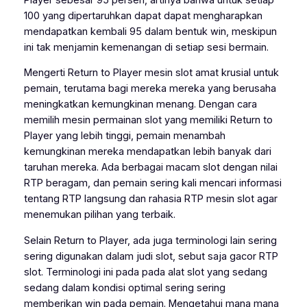
100 yang dipertaruhkan dapat dapat mengharapkan
mendapatkan kembali 95 dalam bentuk win, meskipun
ini tak menjamin kemenangan di setiap sesi bermain.
Mengerti Return to Player mesin slot amat krusial untuk
pemain, terutama bagi mereka mereka yang berusaha
meningkatkan kemungkinan menang. Dengan cara
memilih mesin permainan slot yang memiliki Return to
Player yang lebih tinggi, pemain menambah
kemungkinan mereka mendapatkan lebih banyak dari
taruhan mereka. Ada berbagai macam slot dengan nilai
RTP beragam, dan pemain sering kali mencari informasi
tentang RTP langsung dan rahasia RTP mesin slot agar
menemukan pilihan yang terbaik.
Selain Return to Player, ada juga terminologi lain sering
sering digunakan dalam judi slot, sebut saja gacor RTP
slot. Terminologi ini pada pada alat slot yang sedang
sedang dalam kondisi optimal sering sering
memberikan win pada pemain. Mengetahui mana mana