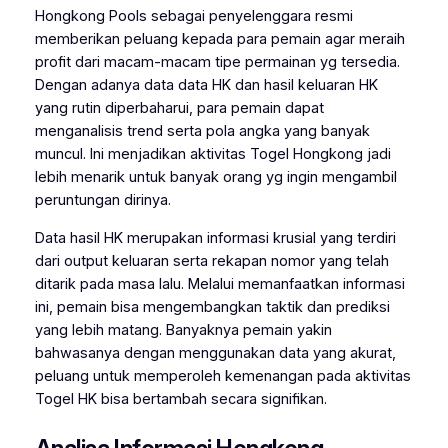
Hongkong Pools sebagai penyelenggara resmi
memberikan peluang kepada para pemain agar meraih
profit dari macam-macam tipe permainan yg tersedia.
Dengan adanya data data HK dan hasil keluaran HK
yang rutin diperbaharui, para pemain dapat
menganalisis trend serta pola angka yang banyak
muncul. Ini menjadikan aktivitas Togel Hongkong jadi
lebih menarik untuk banyak orang yg ingin mengambil
peruntungan dirinya.
Data hasil HK merupakan informasi krusial yang terdiri
dari output keluaran serta rekapan nomor yang telah
ditarik pada masa lalu. Melalui memanfaatkan informasi
ini, pemain bisa mengembangkan taktik dan prediksi
yang lebih matang. Banyaknya pemain yakin
bahwasanya dengan menggunakan data yang akurat,
peluang untuk memperoleh kemenangan pada aktivitas
Togel HK bisa bertambah secara signifikan.