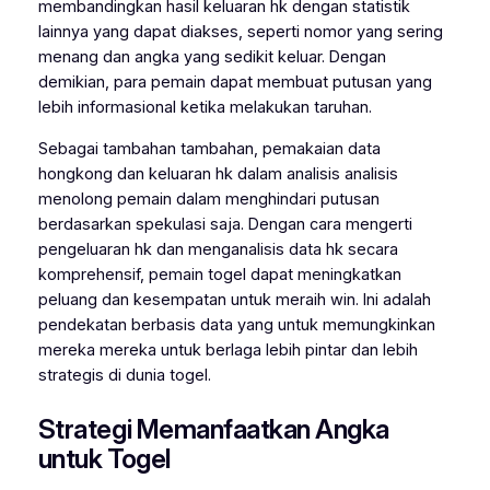
membandingkan hasil keluaran hk dengan statistik
lainnya yang dapat diakses, seperti nomor yang sering
menang dan angka yang sedikit keluar. Dengan
demikian, para pemain dapat membuat putusan yang
lebih informasional ketika melakukan taruhan.
Sebagai tambahan tambahan, pemakaian data
hongkong dan keluaran hk dalam analisis analisis
menolong pemain dalam menghindari putusan
berdasarkan spekulasi saja. Dengan cara mengerti
pengeluaran hk dan menganalisis data hk secara
komprehensif, pemain togel dapat meningkatkan
peluang dan kesempatan untuk meraih win. Ini adalah
pendekatan berbasis data yang untuk memungkinkan
mereka mereka untuk berlaga lebih pintar dan lebih
strategis di dunia togel.
Strategi Memanfaatkan Angka
untuk Togel