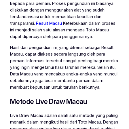
kepada para pemain. Proses pengundian ini biasanya
dilakukan dengan menggunakan alat yang sudah
terstandarisasi untuk memastikan keadilan dan
transparansi.
Result Macau
Keterbukaan dalam proses
ini menjadi salah satu alasan mengapa Toto Macau
dapat dipercaya oleh para penggemarnya.
Hasil dari pengundian ini, yang dikenal sebagai Result
Macau, dapat diakses secara langsung oleh para
pemain. Informasi tersebut sangat penting bagi mereka
yang ingin mengetahui hasil taruhan mereka. Selain itu,
Data Macau yang mencakup angka-angka yang muncul
sebelumnya juga bisa membantu pemain dalam
membuat keputusan untuk taruhan berikutnya.
Metode Live Draw Macau
Live Draw Macau adalah salah satu metode yang paling
menarik dalam mengikuti hasil dari Toto Macau. Dengan
menggunakan sistem live draw, pemain dapat melihat