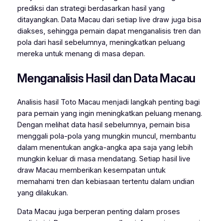
prediksi dan strategi berdasarkan hasil yang
ditayangkan. Data Macau dari setiap live draw juga bisa
diakses, sehingga pemain dapat menganalisis tren dan
pola dari hasil sebelumnya, meningkatkan peluang
mereka untuk menang di masa depan.
Menganalisis Hasil dan Data Macau
Analisis hasil Toto Macau menjadi langkah penting bagi
para pemain yang ingin meningkatkan peluang menang.
Dengan melihat data hasil sebelumnya, pemain bisa
menggali pola-pola yang mungkin muncul, membantu
dalam menentukan angka-angka apa saja yang lebih
mungkin keluar di masa mendatang. Setiap hasil live
draw Macau memberikan kesempatan untuk
memahami tren dan kebiasaan tertentu dalam undian
yang dilakukan.
Data Macau juga berperan penting dalam proses