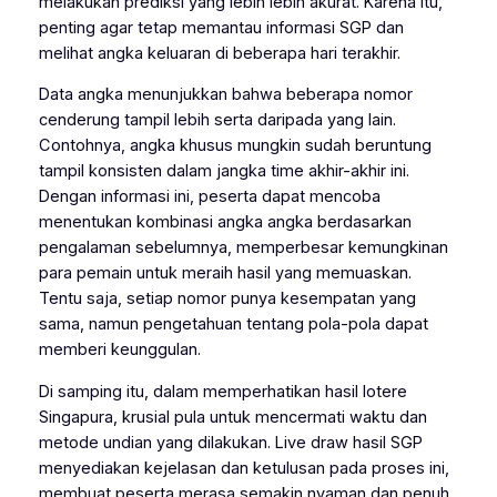
melakukan prediksi yang lebih lebih akurat. Karena itu,
penting agar tetap memantau informasi SGP dan
melihat angka keluaran di beberapa hari terakhir.
Data angka menunjukkan bahwa beberapa nomor
cenderung tampil lebih serta daripada yang lain.
Contohnya, angka khusus mungkin sudah beruntung
tampil konsisten dalam jangka time akhir-akhir ini.
Dengan informasi ini, peserta dapat mencoba
menentukan kombinasi angka angka berdasarkan
pengalaman sebelumnya, memperbesar kemungkinan
para pemain untuk meraih hasil yang memuaskan.
Tentu saja, setiap nomor punya kesempatan yang
sama, namun pengetahuan tentang pola-pola dapat
memberi keunggulan.
Di samping itu, dalam memperhatikan hasil lotere
Singapura, krusial pula untuk mencermati waktu dan
metode undian yang dilakukan. Live draw hasil SGP
menyediakan kejelasan dan ketulusan pada proses ini,
membuat peserta merasa semakin nyaman dan penuh