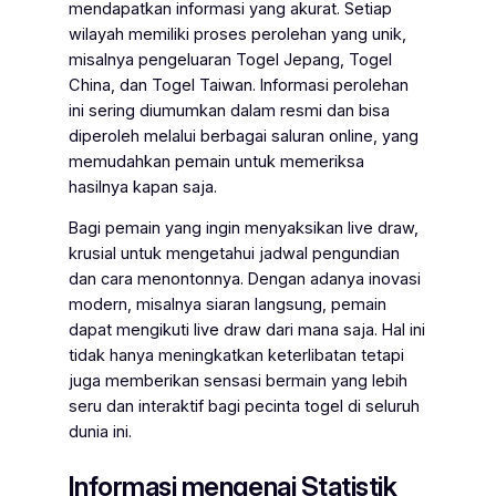
mendapatkan informasi yang akurat. Setiap
wilayah memiliki proses perolehan yang unik,
misalnya pengeluaran Togel Jepang, Togel
China, dan Togel Taiwan. Informasi perolehan
ini sering diumumkan dalam resmi dan bisa
diperoleh melalui berbagai saluran online, yang
memudahkan pemain untuk memeriksa
hasilnya kapan saja.
Bagi pemain yang ingin menyaksikan live draw,
krusial untuk mengetahui jadwal pengundian
dan cara menontonnya. Dengan adanya inovasi
modern, misalnya siaran langsung, pemain
dapat mengikuti live draw dari mana saja. Hal ini
tidak hanya meningkatkan keterlibatan tetapi
juga memberikan sensasi bermain yang lebih
seru dan interaktif bagi pecinta togel di seluruh
dunia ini.
Informasi mengenai Statistik