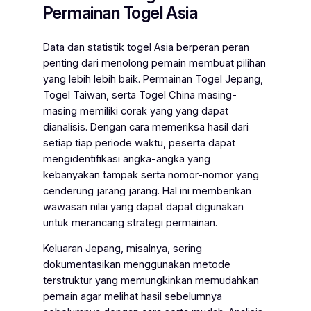
Permainan Togel Asia
Data dan statistik togel Asia berperan peran
penting dari menolong pemain membuat pilihan
yang lebih lebih baik. Permainan Togel Jepang,
Togel Taiwan, serta Togel China masing-
masing memiliki corak yang yang dapat
dianalisis. Dengan cara memeriksa hasil dari
setiap tiap periode waktu, peserta dapat
mengidentifikasi angka-angka yang
kebanyakan tampak serta nomor-nomor yang
cenderung jarang jarang. Hal ini memberikan
wawasan nilai yang dapat dapat digunakan
untuk merancang strategi permainan.
Keluaran Jepang, misalnya, sering
dokumentasikan menggunakan metode
terstruktur yang memungkinkan memudahkan
pemain agar melihat hasil sebelumnya