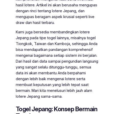
hasil lotere. Artikel ini akan berusaha mengupas
dengan rinci tentang lotere Jepang, dan
mengupas beragam aspek krusial seperti live
draw dan hasil terbaru.
Kami juga bersedia membandingkan lotere
Jepang pada tipe togel lainnya, misalnya togel
Tiongkok, Taiwan dan Kamboja, sehingga Anda
bisa mendapatkan pandangan komprehensif
mengenai bagaimana setiap sistem ini berjalan.
Dari hasil dan data sampai pengundian langsung
yang sangat selalu ditunggu-tunggu, semua
data ini akan membantu Anda berpahami
dengan lebih baik mengenai lotere serta
membuat keputusan yang lebih tepat saat
bermain. Mari kita menelusuri lebih jauh alam
lotere Jepang sama-sama.
Togel Jepang: Konsep Bermain