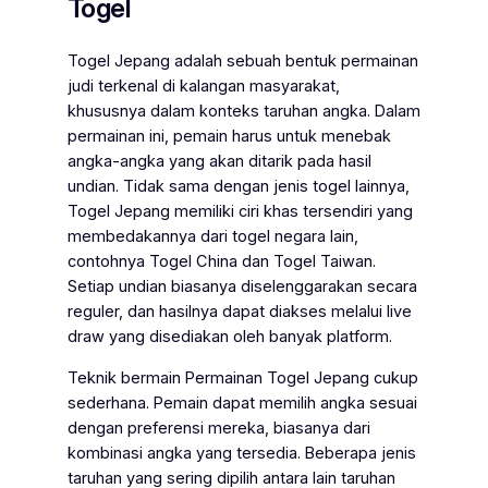
Togel
Togel Jepang adalah sebuah bentuk permainan
judi terkenal di kalangan masyarakat,
khususnya dalam konteks taruhan angka. Dalam
permainan ini, pemain harus untuk menebak
angka-angka yang akan ditarik pada hasil
undian. Tidak sama dengan jenis togel lainnya,
Togel Jepang memiliki ciri khas tersendiri yang
membedakannya dari togel negara lain,
contohnya Togel China dan Togel Taiwan.
Setiap undian biasanya diselenggarakan secara
reguler, dan hasilnya dapat diakses melalui live
draw yang disediakan oleh banyak platform.
Teknik bermain Permainan Togel Jepang cukup
sederhana. Pemain dapat memilih angka sesuai
dengan preferensi mereka, biasanya dari
kombinasi angka yang tersedia. Beberapa jenis
taruhan yang sering dipilih antara lain taruhan