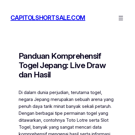
Skip
to
CAPITOLSHORTSALE.COM
content
Panduan Komprehensif
Togel Jepang: Live Draw
dan Hasil
Di dalam dunia perjudian, terutama togel,
negara Jepang merupakan sebuah arena yang
penuh daya tarik minat banyak sekali petaruh.
Dengan berbagai tipe permainan togel yang
ditawarkan, contohnya Toto Lotre serta Slot
Togel, banyak yang sangat mencari data
komprehensif mengenai hasil serta informasi