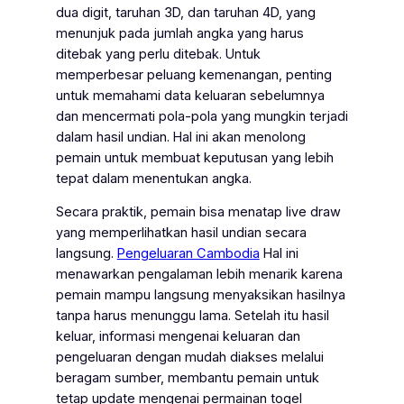
dua digit, taruhan 3D, dan taruhan 4D, yang
menunjuk pada jumlah angka yang harus
ditebak yang perlu ditebak. Untuk
memperbesar peluang kemenangan, penting
untuk memahami data keluaran sebelumnya
dan mencermati pola-pola yang mungkin terjadi
dalam hasil undian. Hal ini akan menolong
pemain untuk membuat keputusan yang lebih
tepat dalam menentukan angka.
Secara praktik, pemain bisa menatap live draw
yang memperlihatkan hasil undian secara
langsung.
Pengeluaran Cambodia
Hal ini
menawarkan pengalaman lebih menarik karena
pemain mampu langsung menyaksikan hasilnya
tanpa harus menunggu lama. Setelah itu hasil
keluar, informasi mengenai keluaran dan
pengeluaran dengan mudah diakses melalui
beragam sumber, membantu pemain untuk
tetap update mengenai permainan togel