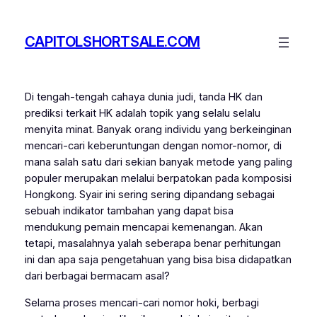
Skip
to
CAPITOLSHORTSALE.COM
content
Di tengah-tengah cahaya dunia judi, tanda HK dan
prediksi terkait HK adalah topik yang selalu selalu
menyita minat. Banyak orang individu yang berkeinginan
mencari-cari keberuntungan dengan nomor-nomor, di
mana salah satu dari sekian banyak metode yang paling
populer merupakan melalui berpatokan pada komposisi
Hongkong. Syair ini sering sering dipandang sebagai
sebuah indikator tambahan yang dapat bisa
mendukung pemain mencapai kemenangan. Akan
tetapi, masalahnya yalah seberapa benar perhitungan
ini dan apa saja pengetahuan yang bisa bisa didapatkan
dari berbagai bermacam asal?
Selama proses mencari-cari nomor hoki, berbagi