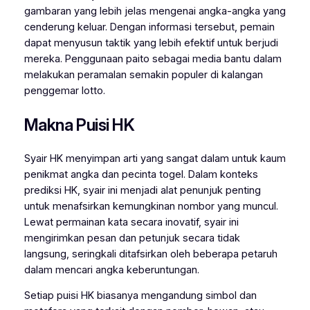
gambaran yang lebih jelas mengenai angka-angka yang
cenderung keluar. Dengan informasi tersebut, pemain
dapat menyusun taktik yang lebih efektif untuk berjudi
mereka. Penggunaan paito sebagai media bantu dalam
melakukan peramalan semakin populer di kalangan
penggemar lotto.
Makna Puisi HK
Syair HK menyimpan arti yang sangat dalam untuk kaum
penikmat angka dan pecinta togel. Dalam konteks
prediksi HK, syair ini menjadi alat penunjuk penting
untuk menafsirkan kemungkinan nombor yang muncul.
Lewat permainan kata secara inovatif, syair ini
mengirimkan pesan dan petunjuk secara tidak
langsung, seringkali ditafsirkan oleh beberapa petaruh
dalam mencari angka keberuntungan.
Setiap puisi HK biasanya mengandung simbol dan