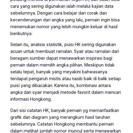
cara yang sering digunakan ialah melalui kajian data
sebelumnya. Dengan cara belajar dari corak dan
kecenderungan dari angka yang lalu, pemain ingin bisa
menemukan nomor yang lebih mungkin keluar di hasil
berikutnya.
Selain itu, analisis statistik, puisi HK sering digunakan
acuan untuk membuat ramalan. Syair atau ramalan dari
beragam sumber dapat menawarkan inspirasi bagi
pemain dalam memilih angka pilihan. Meskipun tidak
selalu tepat, banyak yang meyakini bahwasanya
terdapat pengaruh mistis atau nasib baik di balik setiap
puisi yang dibacakan. Karena itu, kombinasi antara
angka dan syair menjadi metode favorit dalam mencari
informasi Hongkong.
Dari sisi catatan HK, banyak pemain yg memanfaatkan
grafik dan diagram yang merangkum hasil taruhan
sebelumnya. Catatan Hongkong membantu pemain
dalam melihat jumlah nomor muncul serta menawarkan