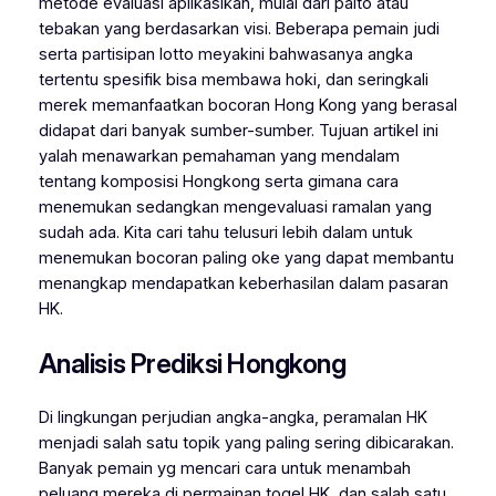
metode evaluasi aplikasikan, mulai dari paito atau
tebakan yang berdasarkan visi. Beberapa pemain judi
serta partisipan lotto meyakini bahwasanya angka
tertentu spesifik bisa membawa hoki, dan seringkali
merek memanfaatkan bocoran Hong Kong yang berasal
didapat dari banyak sumber-sumber. Tujuan artikel ini
yalah menawarkan pemahaman yang mendalam
tentang komposisi Hongkong serta gimana cara
menemukan sedangkan mengevaluasi ramalan yang
sudah ada. Kita cari tahu telusuri lebih dalam untuk
menemukan bocoran paling oke yang dapat membantu
menangkap mendapatkan keberhasilan dalam pasaran
HK.
Analisis Prediksi Hongkong
Di lingkungan perjudian angka-angka, peramalan HK
menjadi salah satu topik yang paling sering dibicarakan.
Banyak pemain yg mencari cara untuk menambah
peluang mereka di permainan togel HK, dan salah satu