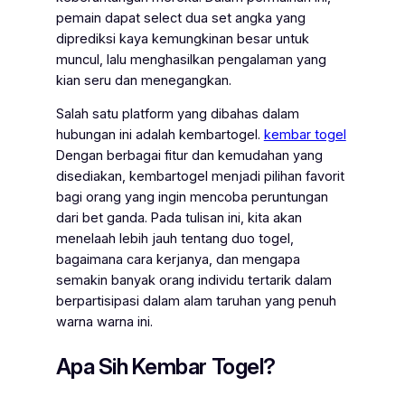
pemain dapat select dua set angka yang
diprediksi kaya kemungkinan besar untuk
muncul, lalu menghasilkan pengalaman yang
kian seru dan menegangkan.
Salah satu platform yang dibahas dalam
hubungan ini adalah kembartogel.
kembar togel
Dengan berbagai fitur dan kemudahan yang
disediakan, kembartogel menjadi pilihan favorit
bagi orang yang ingin mencoba peruntungan
dari bet ganda. Pada tulisan ini, kita akan
menelaah lebih jauh tentang duo togel,
bagaimana cara kerjanya, dan mengapa
semakin banyak orang individu tertarik dalam
berpartisipasi dalam alam taruhan yang penuh
warna warna ini.
Apa Sih Kembar Togel?