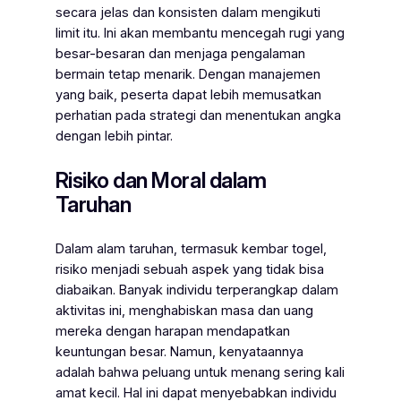
secara jelas dan konsisten dalam mengikuti
limit itu. Ini akan membantu mencegah rugi yang
besar-besaran dan menjaga pengalaman
bermain tetap menarik. Dengan manajemen
yang baik, peserta dapat lebih memusatkan
perhatian pada strategi dan menentukan angka
dengan lebih pintar.
Risiko dan Moral dalam
Taruhan
Dalam alam taruhan, termasuk kembar togel,
risiko menjadi sebuah aspek yang tidak bisa
diabaikan. Banyak individu terperangkap dalam
aktivitas ini, menghabiskan masa dan uang
mereka dengan harapan mendapatkan
keuntungan besar. Namun, kenyataannya
adalah bahwa peluang untuk menang sering kali
amat kecil. Hal ini dapat menyebabkan individu