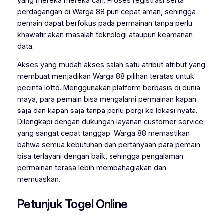
yang mereka mereka cari. Proses registrasi serta
perdagangan di Warga 88 pun cepat aman, sehingga
pemain dapat berfokus pada permainan tanpa perlu
khawatir akan masalah teknologi ataupun keamanan
data.
Akses yang mudah akses salah satu atribut atribut yang
membuat menjadikan Warga 88 pilihan teratas untuk
pecinta lotto. Menggunakan platform berbasis di dunia
maya, para pemain bisa mengalami permainan kapan
saja dan kapan saja tanpa perlu pergi ke lokasi nyata.
Dilengkapi dengan dukungan layanan customer service
yang sangat cepat tanggap, Warga 88 memastikan
bahwa semua kebutuhan dan pertanyaan para pemain
bisa terlayani dengan baik, sehingga pengalaman
permainan terasa lebih membahagiakan dan
memuaskan.
Petunjuk Togel Online