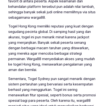
favorit di antara peserta. Aspek keamanan dan
kehandalan platform tersebut pun adalah nilai tambah,
sehingga banyak sekali judi online memilihnya via situs
sebagaimana warga88.
Togel Hong Kong memiliki reputasi yang kuat dengan
segudang pecinta global. Di samping hasil yang dan
akurasi, togel ini pun menarik minat karena jackpot
yang menjanjikan. Banyak sekali peserta senang
dengan berbagai macam taruhan yang ditawarkan,
yang mereka agar mencoba berbagai strategi
permainan. Warga88 menyediakan akses yang mudah
ke togel Hong Kong, menawarkan pengalaman yang
aman dan bernilai.
Sementara, Togel Sydney pun sangat menarik dengan
sistem pertaruhan yang bervariasi serta kesempatan
berhasil yang menggiurkan. Togel ini sering
menawarkan fitur spesial, seperti bonus serta promosi
spesial bagi para peserta. Oleh karena itu, warga88
menjadi situs yang ideal untuk menyaksikan berbagai