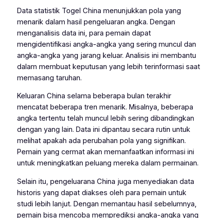
Data statistik Togel China menunjukkan pola yang
menarik dalam hasil pengeluaran angka. Dengan
menganalisis data ini, para pemain dapat
mengidentifikasi angka-angka yang sering muncul dan
angka-angka yang jarang keluar. Analisis ini membantu
dalam membuat keputusan yang lebih terinformasi saat
memasang taruhan.
Keluaran China selama beberapa bulan terakhir
mencatat beberapa tren menarik. Misalnya, beberapa
angka tertentu telah muncul lebih sering dibandingkan
dengan yang lain. Data ini dipantau secara rutin untuk
melihat apakah ada perubahan pola yang signifikan.
Pemain yang cermat akan memanfaatkan informasi ini
untuk meningkatkan peluang mereka dalam permainan.
Selain itu, pengeluarana China juga menyediakan data
historis yang dapat diakses oleh para pemain untuk
studi lebih lanjut. Dengan memantau hasil sebelumnya,
pemain bisa mencoba memprediksi angka-angka yang