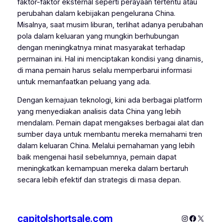
faktor-faktor eksternal seperti perayaan tertentu atau
perubahan dalam kebijakan pengelurana China.
Misalnya, saat musim liburan, terlihat adanya perubahan
pola dalam keluaran yang mungkin berhubungan
dengan meningkatnya minat masyarakat terhadap
permainan ini. Hal ini menciptakan kondisi yang dinamis,
di mana pemain harus selalu memperbarui informasi
untuk memanfaatkan peluang yang ada.
Dengan kemajuan teknologi, kini ada berbagai platform
yang menyediakan analisis data China yang lebih
mendalam. Pemain dapat mengakses berbagai alat dan
sumber daya untuk membantu mereka memahami tren
dalam keluaran China. Melalui pemahaman yang lebih
baik mengenai hasil sebelumnya, pemain dapat
meningkatkan kemampuan mereka dalam bertaruh
secara lebih efektif dan strategis di masa depan.
capitolshortsale.com
Instagram
Faceboo
X