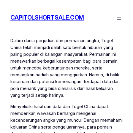
Skip
to
CAPITOLSHORTSALE.COM
content
Dalam dunia perjudian dan permainan angka, Togel
China telah menjadi salah satu bentuk hiburan yang
paling populer di kalangan masyarakat. Permainan ini
menawarkan berbagai kesempatan bagi para pemain
untuk mencoba keberuntungan mereka, serta
menjanjikan hadiah yang menggiurkan. Namun, di balik
keseruan dan potensi kemenangan, terdapat data dan
pola menarik yang bisa dianalisis dari hasil keluaran
yang terjadi setiap harinya.
Menyelidiki hasil dan data dari Togel China dapat
memberikan wawasan berharga mengenai
kecenderungan angka yang muncul. Dengan memahami
keluaran China serta pengeluarannya, para pemain