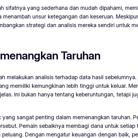
alah sifatnya yang sederhana dan mudah dipahami, memb
juga menambah unsur ketegangan dan keseruan. Meskipu
angkan strategi dan analisis mereka sendiri untuk 
Memenangkan Taruhan
alah melakukan analisis terhadap data hasil sebelumnya
 memiliki kemungkinan lebih tinggi untuk keluar. Meng
elas. Ini bukan hanya tentang keberuntungan, tetapi j
k yang sangat penting dalam memenangkan taruhan. Pe
tersebut. Pemain sebaiknya membagi dana untuk setiap 
peluang. Dengan mengatur keuangan dengan baik, pem