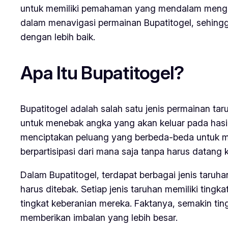
untuk memiliki pemahaman yang mendalam mengen
dalam menavigasi permainan Bupatitogel, sehi
dengan lebih baik.
Apa Itu Bupatitogel?
Bupatitogel adalah salah satu jenis permainan ta
untuk menebak angka yang akan keluar pada hasil 
menciptakan peluang yang berbeda-beda untuk me
berpartisipasi dari mana saja tanpa harus datang ke
Dalam Bupatitogel, terdapat berbagai jenis taruh
harus ditebak. Setiap jenis taruhan memiliki tin
tingkat keberanian mereka. Faktanya, semakin ting
memberikan imbalan yang lebih besar.