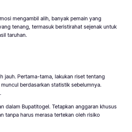
 emosi mengambil alih, banyak pemain yang
ang tenang, termasuk beristirahat sejenak untuk
il taruhan.
h jauh. Pertama-tama, lakukan riset tentang
 muncul berdasarkan statistik sebelumnya.
.
an dalam Bupatitogel. Tetapkan anggaran khusus
n tanpa harus merasa tertekan oleh risiko