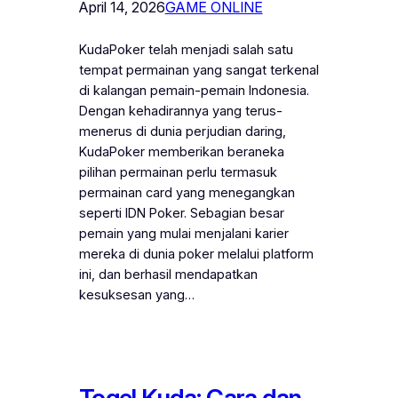
April 14, 2026
GAME ONLINE
KudaPoker telah menjadi salah satu
tempat permainan yang sangat terkenal
di kalangan pemain-pemain Indonesia.
Dengan kehadirannya yang terus-
menerus di dunia perjudian daring,
KudaPoker memberikan beraneka
pilihan permainan perlu termasuk
permainan card yang menegangkan
seperti IDN Poker. Sebagian besar
pemain yang mulai menjalani karier
mereka di dunia poker melalui platform
ini, dan berhasil mendapatkan
kesuksesan yang…
Togel Kuda: Cara dan