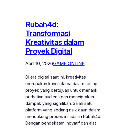
Rubah4d:
Transformasi
Kreativitas dalam
Proyek Digital
April 10, 2026
GAME ONLINE
Di era digital saat ini, kreativitas
merupakan kunci utama dalam setiap
proyek yang bertujuan untuk menarik
perhatian audiens dan menciptakan
dampak yang signifikan. Salah satu
platform yang sedang naik daun dalam
mendukung proses ini adalah Rubah4d.
Dengan pendekatan inovatif dan alat