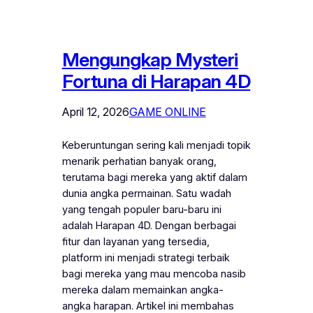
Mengungkap Mysteri
Fortuna di Harapan 4D
April 12, 2026
GAME ONLINE
Keberuntungan sering kali menjadi topik
menarik perhatian banyak orang,
terutama bagi mereka yang aktif dalam
dunia angka permainan. Satu wadah
yang tengah populer baru-baru ini
adalah Harapan 4D. Dengan berbagai
fitur dan layanan yang tersedia,
platform ini menjadi strategi terbaik
bagi mereka yang mau mencoba nasib
mereka dalam memainkan angka-
angka harapan. Artikel ini membahas