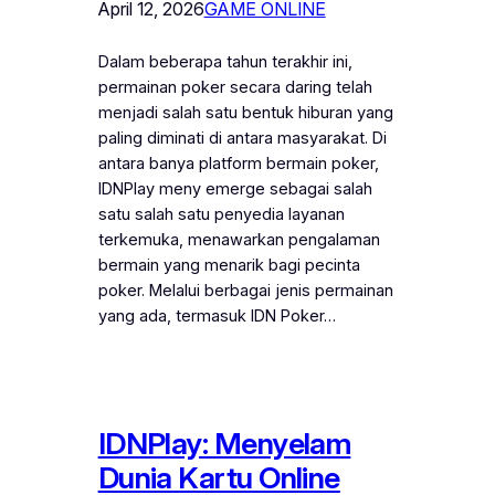
April 12, 2026
GAME ONLINE
Dalam beberapa tahun terakhir ini,
permainan poker secara daring telah
menjadi salah satu bentuk hiburan yang
paling diminati di antara masyarakat. Di
antara banya platform bermain poker,
IDNPlay meny emerge sebagai salah
satu salah satu penyedia layanan
terkemuka, menawarkan pengalaman
bermain yang menarik bagi pecinta
poker. Melalui berbagai jenis permainan
yang ada, termasuk IDN Poker…
IDNPlay: Menyelam
Dunia Kartu Online