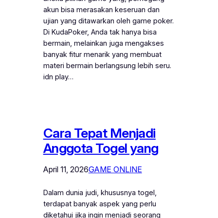
akun bisa merasakan keseruan dan
ujian yang ditawarkan oleh game poker.
Di KudaPoker, Anda tak hanya bisa
bermain, melainkan juga mengakses
banyak fitur menarik yang membuat
materi bermain berlangsung lebih seru.
idn play…
Cara Tepat Menjadi
Anggota Togel yang
April 11, 2026
GAME ONLINE
Dalam dunia judi, khususnya togel,
terdapat banyak aspek yang perlu
diketahui jika ingin menjadi seorang