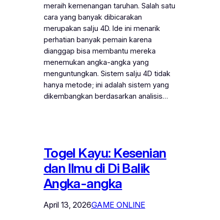
meraih kemenangan taruhan. Salah satu
cara yang banyak dibicarakan
merupakan salju 4D. Ide ini menarik
perhatian banyak pemain karena
dianggap bisa membantu mereka
menemukan angka-angka yang
menguntungkan. Sistem salju 4D tidak
hanya metode; ini adalah sistem yang
dikembangkan berdasarkan analisis…
Togel Kayu: Kesenian
dan Ilmu di Di Balik
Angka-angka
April 13, 2026
GAME ONLINE