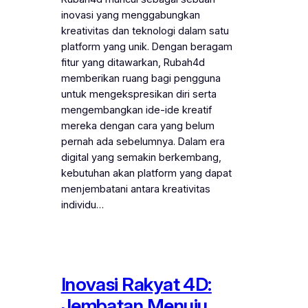
inovasi yang menggabungkan
kreativitas dan teknologi dalam satu
platform yang unik. Dengan beragam
fitur yang ditawarkan, Rubah4d
memberikan ruang bagi pengguna
untuk mengekspresikan diri serta
mengembangkan ide-ide kreatif
mereka dengan cara yang belum
pernah ada sebelumnya. Dalam era
digital yang semakin berkembang,
kebutuhan akan platform yang dapat
menjembatani antara kreativitas
individu…
Inovasi Rakyat 4D:
Jembatan Menuju