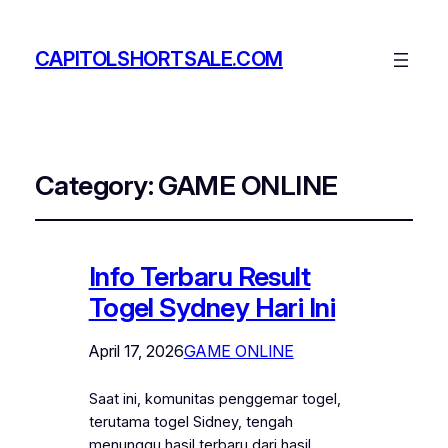
CAPITOLSHORTSALE.COM
Category:
GAME ONLINE
Info Terbaru Result
Togel Sydney Hari Ini
April 17, 2026
GAME ONLINE
Saat ini, komunitas penggemar togel,
terutama togel Sidney, tengah
menunggu hasil terbaru dari hasil