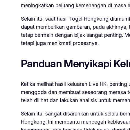
meningkatkan peluang kemenangan di masa 
Selain itu, saat hasil Togel Hongkong diumum
dapat memberikan gambaran, pada akhirnya, has
tetap bermain dengan bijak sangat penting. M
tetapi juga menikmati prosesnya.
Panduan Menyikapi Kel
Ketika melihat hasil keluaran Live HK, pentin
menggoda dan membuat seseorang merasa terte
telah dilihat dan lakukan analisis untuk mema
Selain itu, sangat disarankan untuk selalu b
Hongkong. Ini membantu mencegah kebiasaan 
kesempatan, dan hasilnya tidak selalu dapa