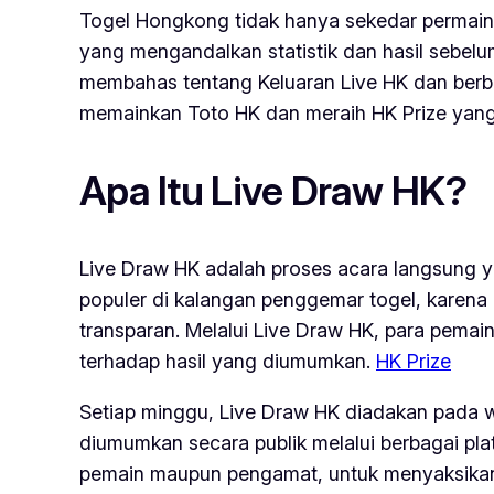
Togel Hongkong tidak hanya sekedar permaina
yang mengandalkan statistik dan hasil sebelu
membahas tentang Keluaran Live HK dan berbag
memainkan Toto HK dan meraih HK Prize yang
Apa Itu Live Draw HK?
Live Draw HK adalah proses acara langsung y
populer di kalangan penggemar togel, karena
transparan. Melalui Live Draw HK, para pema
terhadap hasil yang diumumkan.
HK Prize
Setiap minggu, Live Draw HK diadakan pada wa
diumumkan secara publik melalui berbagai pla
pemain maupun pengamat, untuk menyaksikan