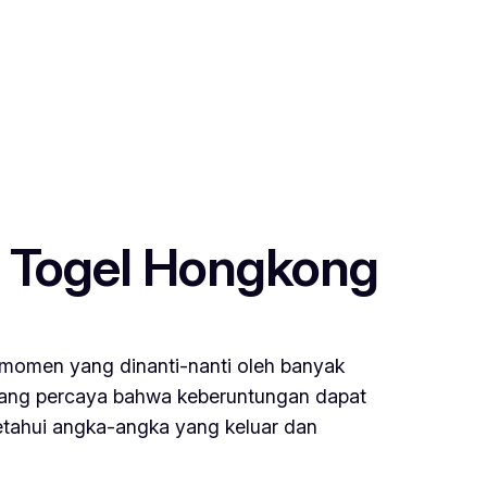
l Togel Hongkong
 momen yang dinanti-nanti oleh banyak
 yang percaya bahwa keberuntungan dapat
etahui angka-angka yang keluar dan