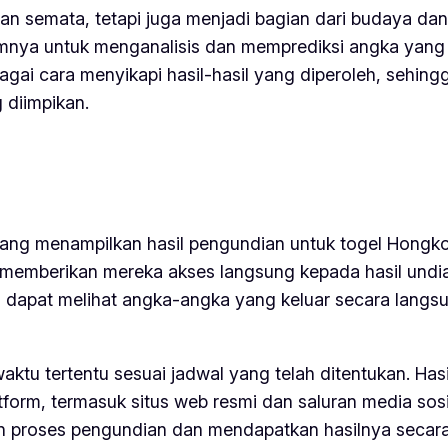
n semata, tetapi juga menjadi bagian dari budaya dan 
mnya untuk menganalisis dan memprediksi angka yang aka
ai cara menyikapi hasil-hasil yang diperoleh, sehingg
 diimpikan.
ang menampilkan hasil pengundian untuk togel Hongkon
 memberikan mereka akses langsung kepada hasil undian
in dapat melihat angka-angka yang keluar secara lang
ktu tertentu sesuai jadwal yang telah ditentukan. Hasi
tform, termasuk situs web resmi dan saluran media sos
 proses pengundian dan mendapatkan hasilnya secara