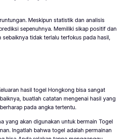
ntungan. Meskipun statistik dan analisis
rediksi sepenuhnya. Memiliki sikap positif dan
ebaiknya tidak terlalu terfokus pada hasil,
Keluaran hasil togel Hongkong bisa sangat
baiknya, buatlah catatan mengenai hasil yang
 berharap pada angka tertentu.
ana yang akan digunakan untuk bermain Togel
an. Ingatlah bahwa togel adalah permainan
ang bisa Anda relakan tanpa mengganggu