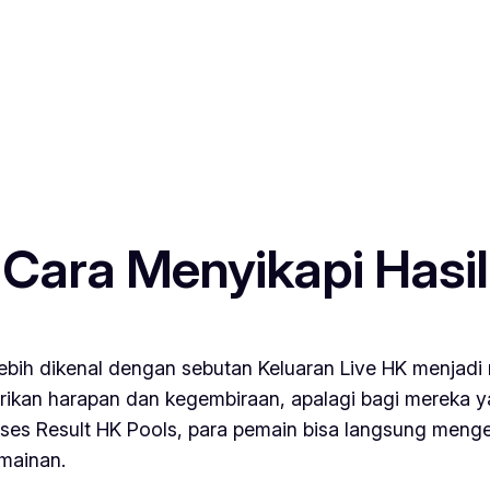
 Cara Menyikapi Hasi
ebih dikenal dengan sebutan Keluaran Live HK menjadi
erikan harapan dan kegembiraan, apalagi bagi mereka
ses Result HK Pools, para pemain bisa langsung meng
mainan.