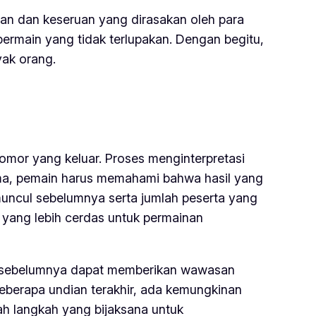
gan dan keseruan yang dirasakan oleh para
ermain yang tidak terlupakan. Dengan begitu,
yak orang.
mor yang keluar. Proses menginterpretasi
rtama, pemain harus memahami bahwa hasil yang
muncul sebelumnya serta jumlah peserta yang
yang lebih cerdas untuk permainan
asil sebelumnya dapat memberikan wawasan
beberapa undian terakhir, ada kemungkinan
ah langkah yang bijaksana untuk