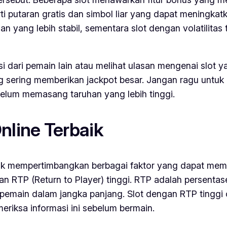
perti putaran gratis dan simbol liar yang dapat mening
inan yang lebih stabil, sementara slot dengan volatilit
i dari pemain lain atau melihat ulasan mengenai slot y
sering memberikan jackpot besar. Jangan ragu untuk m
elum memasang taruhan yang lebih tinggi.
nline Terbaik
 untuk mempertimbangkan berbagai faktor yang dapat m
n RTP (Return to Player) tinggi. RTP adalah persenta
a pemain dalam jangka panjang. Slot dengan RTP ting
eriksa informasi ini sebelum bermain.