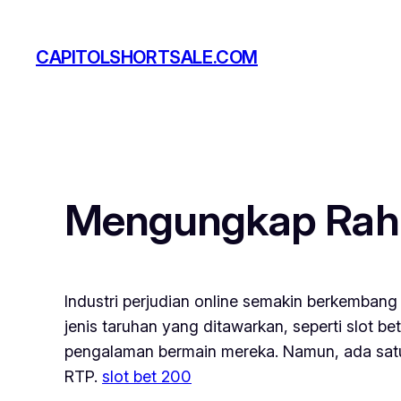
Skip
to
CAPITOLSHORTSALE.COM
content
Mengungkap Rahas
Industri perjudian online semakin berkembang 
jenis taruhan yang ditawarkan, seperti slot be
pengalaman bermain mereka. Namun, ada satu a
RTP.
slot bet 200