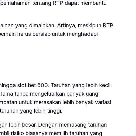
u, pemahaman tentang RTP dapat membantu
mainan yang dimainkan. Artinya, meskipun RTP
u, pemain harus bersiap untuk menghadapi
hingga slot bet 500. Taruhan yang lebih kecil
bih lama tanpa mengeluarkan banyak uang.
mpatan untuk merasakan lebih banyak variasi
ruhan yang lebih tinggi.
angan lebih besar. Dengan memasang taruhan
bil risiko biasanya memilih taruhan yang