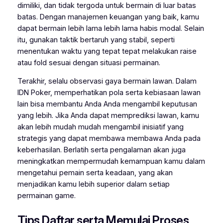
dimiliki, dan tidak tergoda untuk bermain di luar batas
batas. Dengan manajemen keuangan yang baik, kamu
dapat bermain lebih lama lebih lama habis modal. Selain
itu, gunakan taktik bertaruh yang stabil, seperti
menentukan waktu yang tepat tepat melakukan raise
atau fold sesuai dengan situasi permainan.
Terakhir, selalu observasi gaya bermain lawan. Dalam
IDN Poker, memperhatikan pola serta kebiasaan lawan
lain bisa membantu Anda Anda mengambil keputusan
yang lebih. Jika Anda dapat memprediksi lawan, kamu
akan lebih mudah mudah mengambil inisiatif yang
strategis yang dapat membawa membawa Anda pada
keberhasilan. Berlatih serta pengalaman akan juga
meningkatkan mempermudah kemampuan kamu dalam
mengetahui pemain serta keadaan, yang akan
menjadikan kamu lebih superior dalam setiap
permainan game.
Tips Daftar serta Memulai Proses