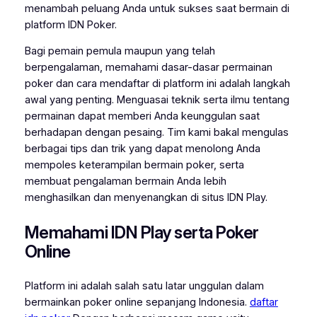
menambah peluang Anda untuk sukses saat bermain di
platform IDN Poker.
Bagi pemain pemula maupun yang telah
berpengalaman, memahami dasar-dasar permainan
poker dan cara mendaftar di platform ini adalah langkah
awal yang penting. Menguasai teknik serta ilmu tentang
permainan dapat memberi Anda keunggulan saat
berhadapan dengan pesaing. Tim kami bakal mengulas
berbagai tips dan trik yang dapat menolong Anda
mempoles keterampilan bermain poker, serta
membuat pengalaman bermain Anda lebih
menghasilkan dan menyenangkan di situs IDN Play.
Memahami IDN Play serta Poker
Online
Platform ini adalah salah satu latar unggulan dalam
bermainkan poker online sepanjang Indonesia.
daftar