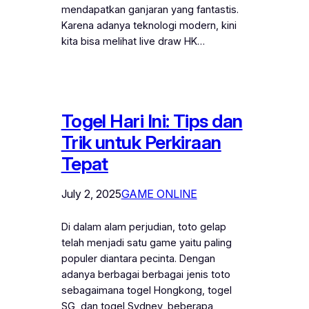
mendapatkan ganjaran yang fantastis.
Karena adanya teknologi modern, kini
kita bisa melihat live draw HK…
Togel Hari Ini: Tips dan
Trik untuk Perkiraan
Tepat
July 2, 2025
GAME ONLINE
Di dalam alam perjudian, toto gelap
telah menjadi satu game yaitu paling
populer diantara pecinta. Dengan
adanya berbagai berbagai jenis toto
sebagaimana togel Hongkong, togel
SG, dan togel Sydney, beberapa