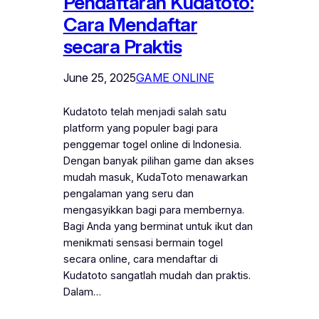
Pendaftaran Kudatoto:
Cara Mendaftar
secara Praktis
June 25, 2025
GAME ONLINE
Kudatoto telah menjadi salah satu
platform yang populer bagi para
penggemar togel online di Indonesia.
Dengan banyak pilihan game dan akses
mudah masuk, KudaToto menawarkan
pengalaman yang seru dan
mengasyikkan bagi para membernya.
Bagi Anda yang berminat untuk ikut dan
menikmati sensasi bermain togel
secara online, cara mendaftar di
Kudatoto sangatlah mudah dan praktis.
Dalam…