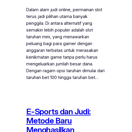
Dalam alam judi online, permainan slot
terus jadi pilihan utama banyak
penggila. Di antara alternatif yang
semakin lebih populer adalah slot
taruhan mini, yang menawarkan
peluang bagi para gamer dengan
anggaran terbatas untuk merasakan
kenikmatan game tanpa perlu harus
mengeluarkan jumlah besar dana.
Dengan ragam opsi taruhan dimulai dari
taruhan bet 100 hingga taruhan bet…
E-Sports dan Judi:
Metode Baru
Menghasilkan