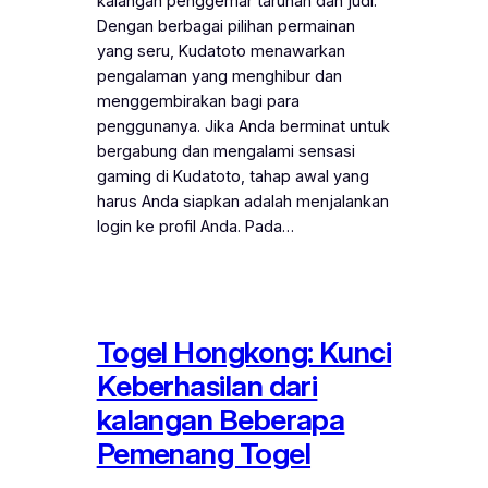
kalangan penggemar taruhan dan judi.
Dengan berbagai pilihan permainan
yang seru, Kudatoto menawarkan
pengalaman yang menghibur dan
menggembirakan bagi para
penggunanya. Jika Anda berminat untuk
bergabung dan mengalami sensasi
gaming di Kudatoto, tahap awal yang
harus Anda siapkan adalah menjalankan
login ke profil Anda. Pada…
Togel Hongkong: Kunci
Keberhasilan dari
kalangan Beberapa
Pemenang Togel