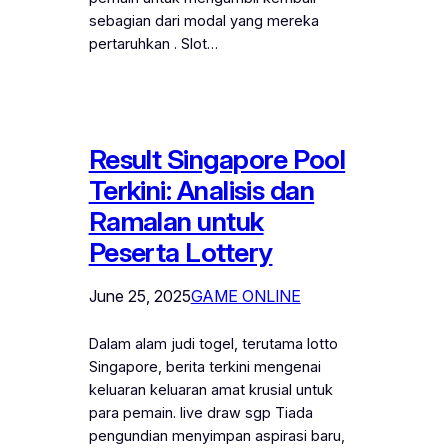
sebagian dari modal yang mereka
pertaruhkan . Slot…
Result Singapore Pool
Terkini: Analisis dan
Ramalan untuk
Peserta Lottery
June 25, 2025
GAME ONLINE
Dalam alam judi togel, terutama lotto
Singapore, berita terkini mengenai
keluaran keluaran amat krusial untuk
para pemain. live draw sgp Tiada
pengundian menyimpan aspirasi baru,