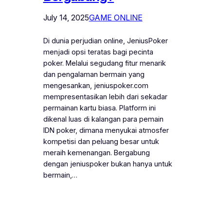
July 14, 2025
GAME ONLINE
Di dunia perjudian online, JeniusPoker
menjadi opsi teratas bagi pecinta
poker. Melalui segudang fitur menarik
dan pengalaman bermain yang
mengesankan, jeniuspoker.com
mempresentasikan lebih dari sekadar
permainan kartu biasa. Platform ini
dikenal luas di kalangan para pemain
IDN poker, dimana menyukai atmosfer
kompetisi dan peluang besar untuk
meraih kemenangan. Bergabung
dengan jeniuspoker bukan hanya untuk
bermain,…