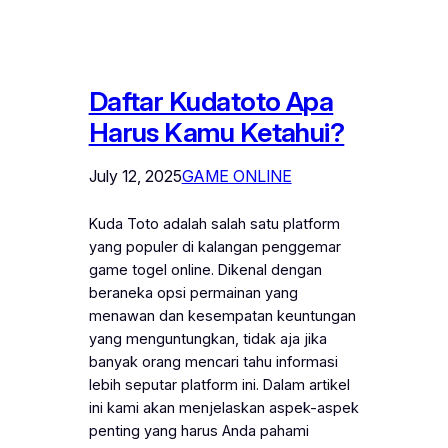
Daftar Kudatoto Apa
Harus Kamu Ketahui?
July 12, 2025
GAME ONLINE
Kuda Toto adalah salah satu platform
yang populer di kalangan penggemar
game togel online. Dikenal dengan
beraneka opsi permainan yang
menawan dan kesempatan keuntungan
yang menguntungkan, tidak aja jika
banyak orang mencari tahu informasi
lebih seputar platform ini. Dalam artikel
ini kami akan menjelaskan aspek-aspek
penting yang harus Anda pahami