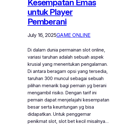
Kesempatan Emas
untuk Player
Pemberani
July 16, 2025
GAME ONLINE
Di dalam dunia permainan slot online,
variasi taruhan adalah sebuah aspek
krusial yang menentukan pengalaman.
Di antara beragam opsi yang tersedia,
taruhan 300 muncul sebagai sebuah
pilihan menarik bagi pemain yg berani
mengambil risiko. Dengan tarif ini
pemain dapat menjelajahi kesempatan
besar serta keuntungan yg bisa
didapatkan. Untuk penggemar
penikmat slot, slot bet kecil misalnya…