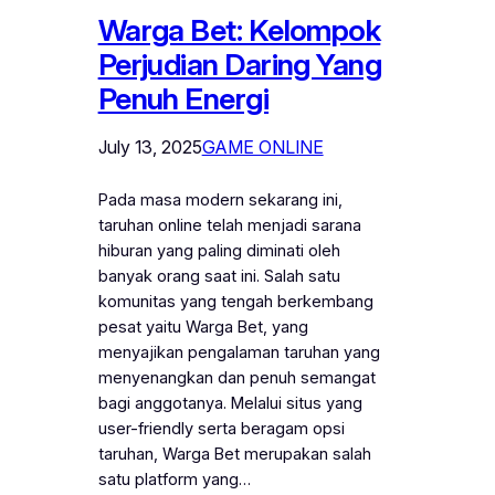
Warga Bet: Kelompok
Perjudian Daring Yang
Penuh Energi
July 13, 2025
GAME ONLINE
Pada masa modern sekarang ini,
taruhan online telah menjadi sarana
hiburan yang paling diminati oleh
banyak orang saat ini. Salah satu
komunitas yang tengah berkembang
pesat yaitu Warga Bet, yang
menyajikan pengalaman taruhan yang
menyenangkan dan penuh semangat
bagi anggotanya. Melalui situs yang
user-friendly serta beragam opsi
taruhan, Warga Bet merupakan salah
satu platform yang…