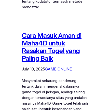
tentang kudatoto, termasuk metode
mendaftar…
Cara Masuk Aman di
Maha4D untuk
Rasakan Togel yang
Paling Baik
July 10, 2025
GAME ONLINE
Masyarakat sekarang cenderung
tertarik dalam mengenal dalamnya
game togel di jaringan, apalagi seiring
dengan tersedianya situs yang andalan
misalnya Maha4D. Game togel telah jadi
salah satu bentuk kesenangan yang