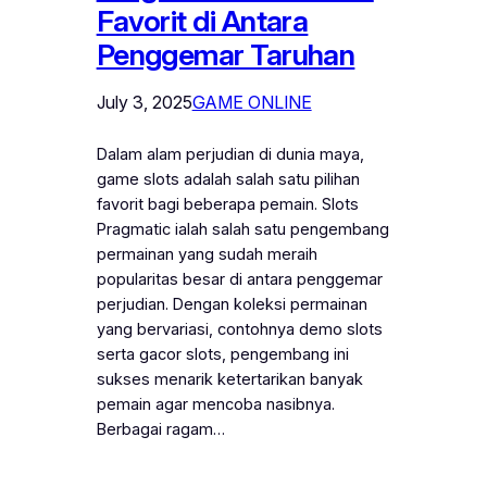
Favorit di Antara
Penggemar Taruhan
July 3, 2025
GAME ONLINE
Dalam alam perjudian di dunia maya,
game slots adalah salah satu pilihan
favorit bagi beberapa pemain. Slots
Pragmatic ialah salah satu pengembang
permainan yang sudah meraih
popularitas besar di antara penggemar
perjudian. Dengan koleksi permainan
yang bervariasi, contohnya demo slots
serta gacor slots, pengembang ini
sukses menarik ketertarikan banyak
pemain agar mencoba nasibnya.
Berbagai ragam…