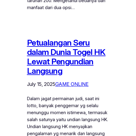
taruhan 200. Mengetahui bedanya dan
manfaat dari dua opsi…
Petualangan Seru
dalam Dunia Togel HK
Lewat Pengundian
Langsung
July 15, 2025
GAME ONLINE
Dalam jagat permainan judi, saat ini
lotto, banyak penggemar yg selalu
menunggu momen istimewa, termasuk
salah satunya yaitu undian langsung HK.
Undian langsung HK menyajikan
pengalaman yg menarik dan langsung