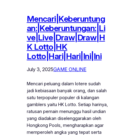
Mencari|Keberuntung
an:|Keberuntungan:|Li
ve|Live|Draw|Draw|H
K Lotto|HK
Lotto|Hari|Hari|Ini|Ini
July 3, 2025
GAME ONLINE
Mencari peluang dalam lotere sudah
jadi kebiasaan banyak orang, dan salah
satu terpopuler populer di kalangan
gamblers yaitu HK Lotto. Setiap harinya,
ratusan pemain menunggu hasil undian
yang diadakan diselenggarakan oleh
Hongkong Pools, mengharapkan agar
memperoleh angka yang tepat serta