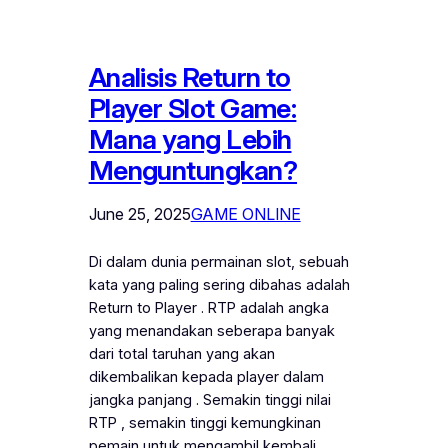
Analisis Return to
Player Slot Game:
Mana yang Lebih
Menguntungkan?
June 25, 2025
GAME ONLINE
Di dalam dunia permainan slot, sebuah
kata yang paling sering dibahas adalah
Return to Player . RTP adalah angka
yang menandakan seberapa banyak
dari total taruhan yang akan
dikembalikan kepada player dalam
jangka panjang . Semakin tinggi nilai
RTP , semakin tinggi kemungkinan
pemain untuk mengambil kembali