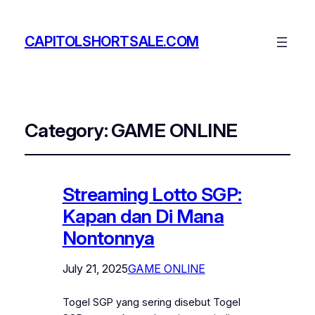
CAPITOLSHORTSALE.COM
Category:
GAME ONLINE
Streaming Lotto SGP:
Kapan dan Di Mana
Nontonnya
July 21, 2025
GAME ONLINE
Togel SGP yang sering disebut Togel